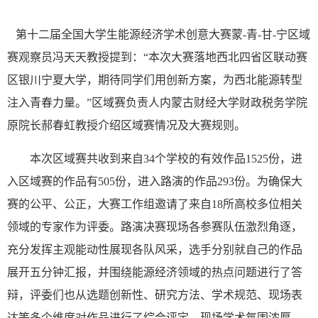
第十二届全国大学生能源经济学术创意大赛蒙-青-甘-宁区域
赛观察员冯天天教授提到：“本次大赛落地西北四省区联动赛
区银川宁夏大学，期待同学们用创新方案，为西北能源转型
注入青春力量。”区域赛负责人内蒙古财经大学财政税务学院
原院长郝春虹教授介绍区域赛情况及大赛规则。
本次区域赛共收到来自34个学校的有效作品1525份，进
入区域赛的作品有505份，进入路演的作品293份。为确保大
赛的公平、公正，大赛工作组邀请了来自18所高校多位相关
领域的专家作为评委。路演决赛现场各参赛队伍激烈角逐，
充分发挥主观能动性展现各队风采，选手分别就自己的作品
展开五分钟汇报，并围绕能源经济领域的热点问题进行了答
辩，评委们也从选题创新性、研究方法、学术规范、现场表
达等多个维度对作品进行了综合评定，现场学术氛围浓厚。