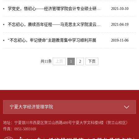
学党史，悟初心——经济管理学院会计专业硕士研究生党支部在闽宁镇顺利开展“体验红色文化，牢记历史使...
2021-10-10
不忘初心，赓续百年征程——马克思主义学院凌云宣讲团为我院师生做党史主题宣讲活动
2021-04-19
“不忘初心，牢记使命”主题教育集中学习顺利开展
2019-11-06
共11条
上页
1
2
下页
宁夏大学经济管理学院
地址：宁夏银川市西夏区贺兰山西路489号宁夏大学文科楼9楼（贺兰山校区）
传真：0951-5093169