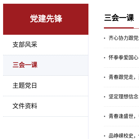
三会一课
党建先锋
齐心协力跟党
支部风采
怀拳拳爱国心
三会一课
青春跟党走，
主题党日
坚定理想信念
文件资料
青春逢盛世，
品峥嵘校史，